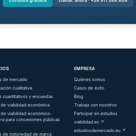
Consulta gratuita
Llamar ahora · +34 911 384 804
CIOS
EMPRESA
os de mercado
Quiénes somos
ación cualitativa
Casos de éxito
s cuantitativos y encuestas
Blog
 de viabilidad económica
Trabaja con nosotros
 de viabilidad económico-
Participar en estudios
era para concesiones públicas
viabilidad.es ↗
estudiosdemercado.eu ↗
s de notoriedad de marca